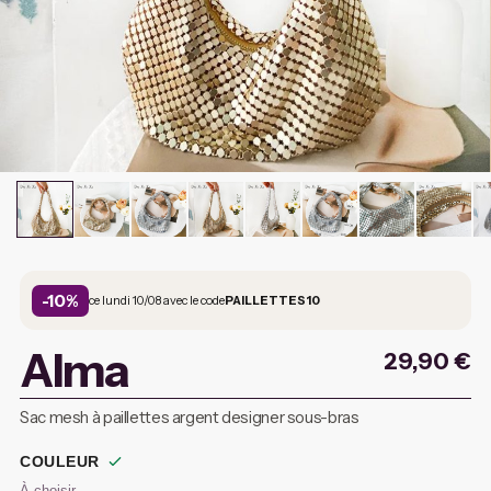
-10%
ce lundi 10/08 avec le code
PAILLETTES10
Alma
29,90
€
Sac mesh à paillettes argent designer sous-bras
COULEUR