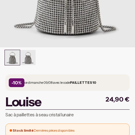
-10%
ce dimanche 09/08 avec le code
PAILLETTES10
Louise
24,90
€
Sac à paillettes à seau cristal lunaire
Stock limité
Dernières pièces disponibles