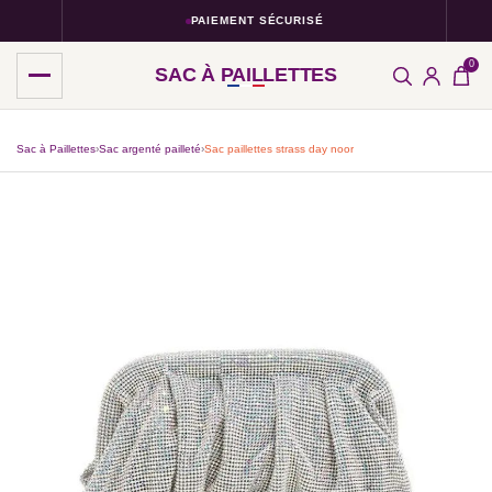
PAIEMENT SÉCURISÉ
0
SAC À PAILLETTES
Sac à Paillettes
›
Sac argenté pailleté
›
Sac paillettes strass day noor