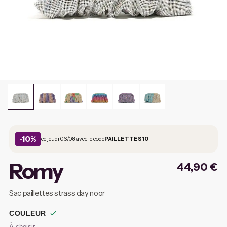
-10%
ce jeudi 06/08 avec le code
PAILLETTES10
Romy
44,90
€
Sac paillettes strass day noor
COULEUR