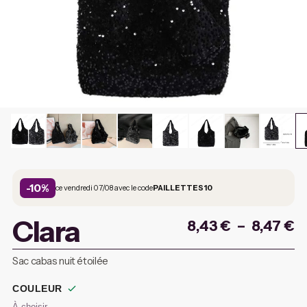
-10%
ce vendredi 07/08 avec le code
PAILLETTES10
Clara
8,43
€
–
8,47
€
Sac cabas nuit étoilée
COULEUR