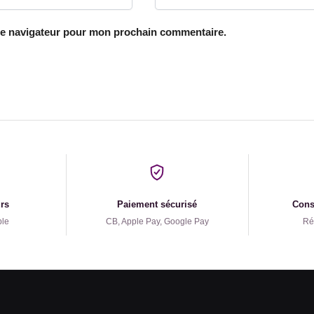
le navigateur pour mon prochain commentaire.
urs
Paiement sécurisé
Conse
ple
CB, Apple Pay, Google Pay
Ré