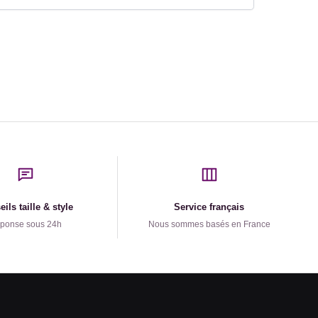
ils taille & style
Service français
ponse sous 24h
Nous sommes basés en France