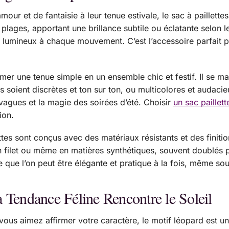
our et de fantaisie à leur tenue estivale, le sac à paillette
s plages, apportant une brillance subtile ou éclatante selon l
le lumineux à chaque mouvement. C’est l’accessoire parfait po
mer une tenue simple en un ensemble chic et festif. Il se mar
s soient discrètes et ton sur ton, ou multicolores et audacie
s vagues et la magie des soirées d’été. Choisir
un sac paillett
ion.
s sont conçus avec des matériaux résistants et des finitions
en filet ou même en matières synthétiques, souvent doublés 
 que l’on peut être élégante et pratique à la fois, même sou
 Tendance Féline Rencontre le Soleil
vous aimez affirmer votre caractère, le motif léopard est u