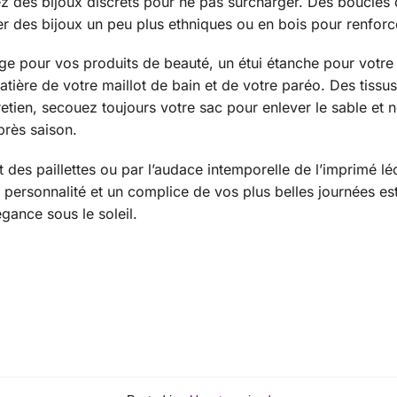
iez des bijoux discrets pour ne pas surcharger. Des boucles d
r des bijoux un peu plus ethniques ou en bois pour renforce
plage pour vos produits de beauté, un étui étanche pour votre
ère de votre maillot de bain et de votre paréo. Des tissus 
entretien, secouez toujours votre sac pour enlever le sable 
près saison.
 des paillettes ou par l’audace intemporelle de l’imprimé lé
 personnalité et un complice de vos plus belles journées est
gance sous le soleil.